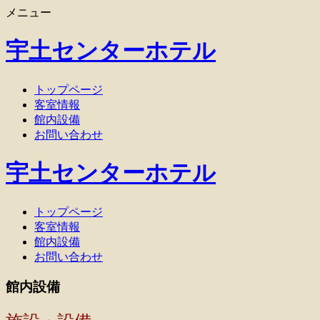
メニュー
宇土センターホテル
コ
トップページ
ン
客室情報
テ
館内設備
ン
お問い合わせ
ツ
へ
宇土センターホテル
ス
キ
ッ
コ
トップページ
プ
ン
客室情報
テ
館内設備
ン
お問い合わせ
ツ
館内設備
へ
ス
キ